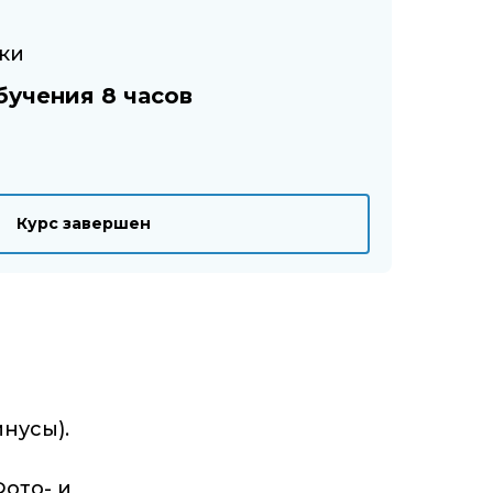
рки
бучения 8 часов
Курс завершен
нусы).
ото- и